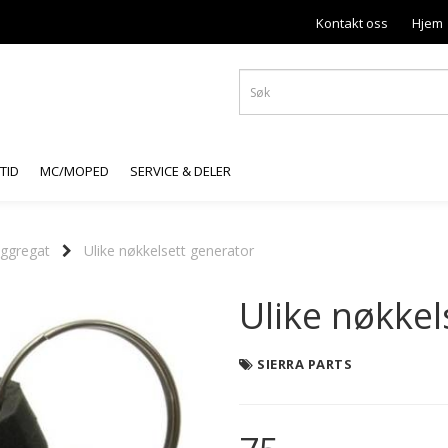
Kontakt oss
Hjem
ITID
MC/MOPED
SERVICE & DELER
ggregat
Ulike nøkkelsett generator
Ulike nøkkel
SIERRA PARTS