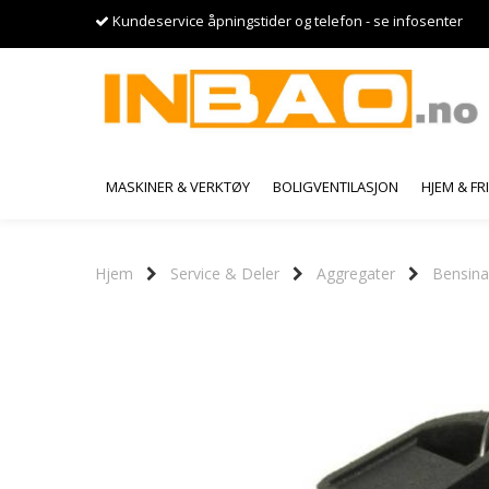
Kundeservice åpningstider og telefon - se infosenter
MASKINER & VERKTØY
BOLIGVENTILASJON
HJEM & FR
Hjem
Service & Deler
Aggregater
Bensina