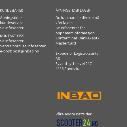
KUNDESENTER
ÅPNINGSTIDER LAGER
Åpningstider
Du kan handle direkte på
kundeservice:
vårt lager.
Se infosenter
Se infosenter for
oppdatert informasjon
KONTAKT OSS:
Kortterminal: BankAxept /
Se infosenter
MasterCard
Sentralbord: se infosenter
e-post:
post@inbao.no
Expedinor Logistikksenter
AS
Eyvind Lychesvei 21C
1338 Sandvika
Våre andre nettsider: