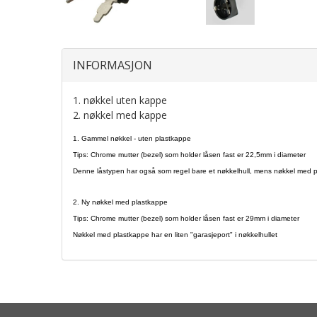
INFORMASJON
1. nøkkel uten kappe
2. nøkkel med kappe
1. Gammel nøkkel - uten plastkappe
Tips: Chrome mutter (bezel) som holder låsen fast er 22,5mm i diameter
Denne låstypen har også som regel bare et nøkkelhull, mens nøkkel med pla
2. Ny nøkkel med plastkappe
Tips: Chrome mutter (bezel) som holder låsen fast er 29mm i diameter
Nøkkel med plastkappe har en liten "garasjeport" i nøkkelhullet