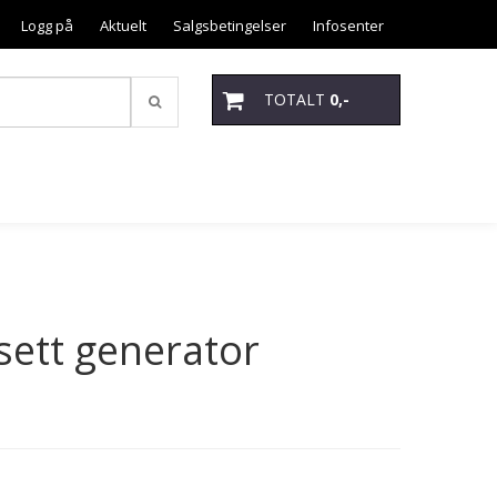
Logg på
Aktuelt
Salgsbetingelser
Infosenter
TOTALT
0,-
sett generator