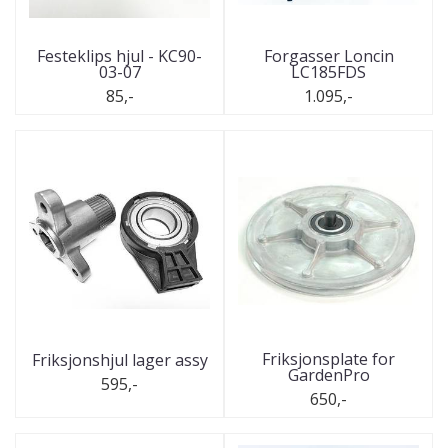
Festeklips hjul - KC90-
Forgasser Loncin
03-07
LC185FDS
85,-
1.095,-
Friksjonsplate for
Friksjonshjul lager assy
GardenPro
595,-
650,-