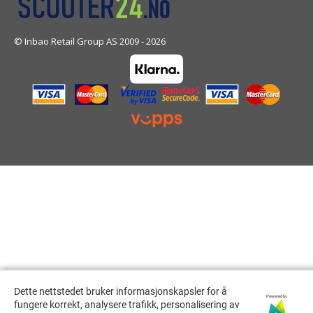
© Inbao Retail Group AS 2009 - 2026
Dette nettstedet bruker informasjonskapsler for å
Dette nettstedet bruker informasjonskapsler for å
Powered by
Powered by
fungere korrekt, analysere trafikk, personalisering av
fungere korrekt, analysere trafikk, personalisering av