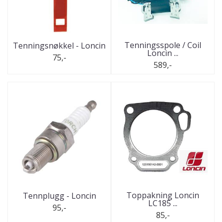
Tenningsspole / Coil
Tenningsnøkkel - Loncin
Loncin ...
75,-
589,-
Toppakning Loncin
Tennplugg - Loncin
LC185 ...
95,-
85,-