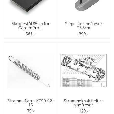
Skrapestål 85cm for
Slepesko snøfreser
GardenPro ...
23.5cm
561,-
399,-
Strammefjær - KC90-02-
Strammekrok belte -
15
snøfreser
75,-
129,-