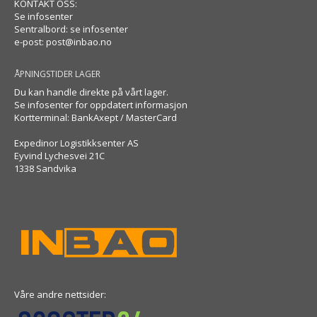
KONTAKT OSS:
Se infosenter
Sentralbord: se infosenter
e-post:
post@inbao.no
ÅPNINGSTIDER LAGER
Du kan handle direkte på vårt lager.
Se infosenter for oppdatert informasjon
Kortterminal: BankAxept / MasterCard
Expedinor Logistikksenter AS
Eyvind Lychesvei 21C
1338 Sandvika
Våre andre nettsider: