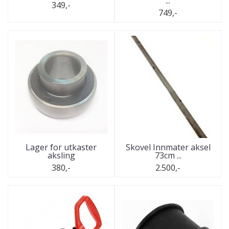
...
349,-
749,-
Lager for utkaster
Skovel Innmater aksel
aksling
73cm ...
380,-
2.500,-