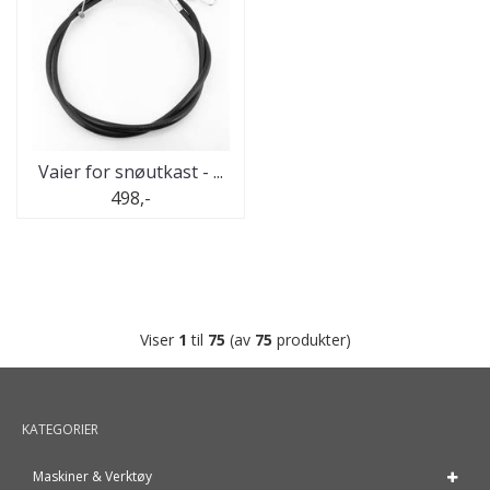
Vaier for snøutkast - ...
498,-
Viser
1
til
75
(av
75
produkter)
KATEGORIER
Maskiner & Verktøy