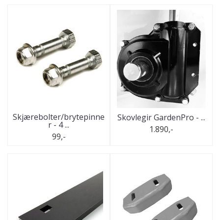
Skjærebolter/brytepinne
Skovlegir GardenPro - ...
r - 4 ...
1.890,-
99,-