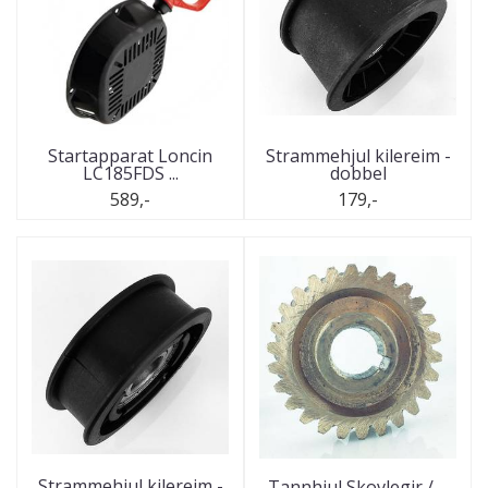
Startapparat Loncin
Strammehjul kilereim -
LC185FDS ...
dobbel
589,-
179,-
Strammehjul kilereim -
Tannhjul Skovlegir / ...