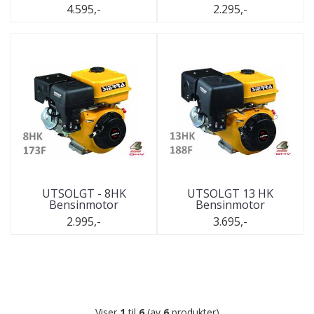
4.595,-
2.295,-
UTSOLGT - 8HK
UTSOLGT 13 HK
Bensinmotor
Bensinmotor
2.995,-
3.695,-
Viser
1
til
6
(av
6
produkter)