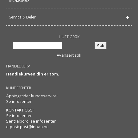
MC/MOPED
Service & Deler
HURTIGSØK
Avansert søk
HANDLEKURV
Handlekurven din er tom.
KUNDESENTER
Åpningstider kundeservice:
Se infosenter
KONTAKT OSS:
Se infosenter
Sentralbord: se infosenter
e-post:
post@inbao.no