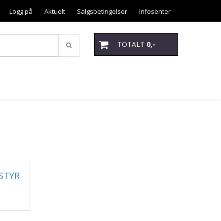
Logg på
Aktuelt
Salgsbetingelser
Infosenter
TOTALT
0,-
STYR