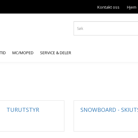
Kontakt oss
Hjem
ITID
MC/MOPED
SERVICE & DELER
TURUTSTYR
SNOWBOARD - SKIUT