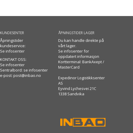
KUNDESENTER
ÅPNINGSTIDER LAGER
Åpningstider
Du kan handle direkte på
kundeservice:
vårt lager.
Se infosenter
Se infosenter for
oppdatert informasjon
KONTAKT OSS:
Kortterminal: BankAxept /
Se infosenter
MasterCard
Sentralbord: se infosenter
e-post:
post@inbao.no
Expedinor Logistikksenter
AS
Eyvind Lychesvei 21C
1338 Sandvika