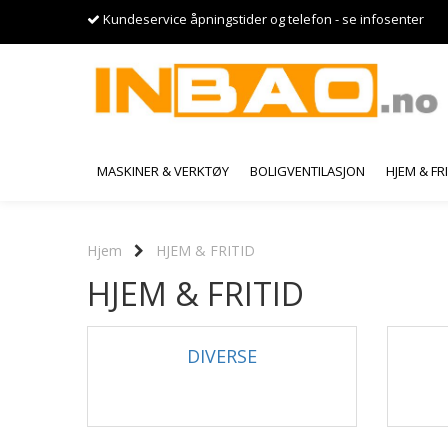
Kundeservice åpningstider og telefon - se infosenter
MASKINER & VERKTØY
BOLIGVENTILASJON
HJEM & FR
Hjem
HJEM & FRITID
HJEM & FRITID
DIVERSE