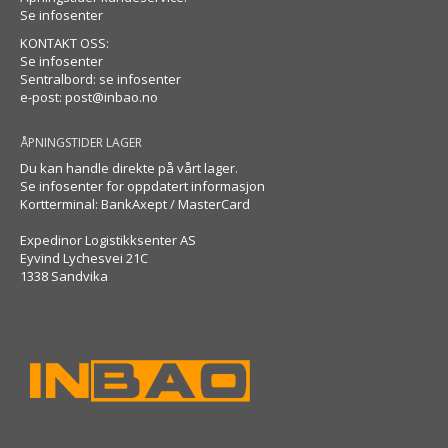
Se infosenter
KONTAKT OSS:
Se infosenter
Sentralbord: se infosenter
e-post:
post@inbao.no
ÅPNINGSTIDER LAGER
Du kan handle direkte på vårt lager.
Se infosenter for oppdatert informasjon
Kortterminal: BankAxept / MasterCard
Expedinor Logistikksenter AS
Eyvind Lychesvei 21C
1338 Sandvika