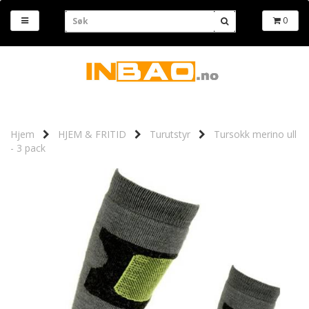
0
Hjem
HJEM & FRITID
Turutstyr
Tursokk merino ull
- 3 pack