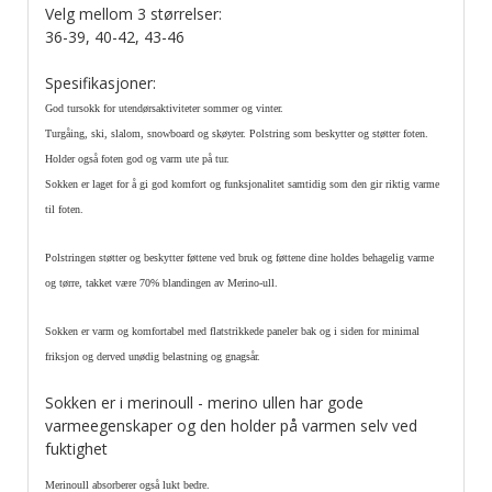
Velg mellom 3 størrelser:
36-39, 40-42, 43-46
Spesifikasjoner:
God tursokk for utendørsaktiviteter sommer og vinter.
Turgåing, ski, slalom, snowboard og skøyter. Polstring som beskytter og støtter foten.
Holder også foten god og varm ute på tur.
Sokken er laget for å gi god komfort og funksjonalitet samtidig som den gir riktig varme
til foten.
Polstringen støtter og beskytter føttene ved bruk og føttene dine holdes behagelig varme
og tørre, takket være 70% blandingen av Merino-ull.
Sokken er varm og komfortabel med flatstrikkede paneler bak og i siden for minimal
friksjon og derved unødig belastning og gnagsår.
Sokken er i merinoull - merino ullen har gode
varmeegenskaper og den holder på varmen selv ved
fuktighet
Merinoull absorberer også lukt bedre.