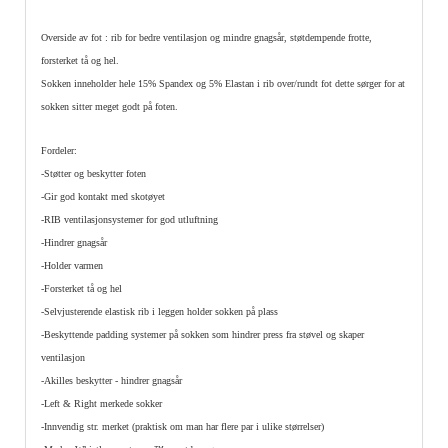
Overside av fot : rib for bedre ventilasjon og mindre gnagsår, støtdempende frotte,
forsterket tå og hel.
Sokken inneholder hele 15% Spandex og 5% Elastan i rib over/rundt fot dette sørger for at
sokken sitter meget godt på foten.
Fordeler:
-Støtter og beskytter foten
-Gir god kontakt med skotøyet
-RIB ventilasjonsystemer for god utluftning
-Hindrer gnagsår
-Holder varmen
-Forsterket tå og hel
-Selvjusterende elastisk rib i leggen holder sokken på plass
-Beskyttende padding systemer på sokken som hindrer press fra støvel og skaper
ventilasjon
-Akilles beskytter - hindrer gnagsår
-Left & Right merkede sokker
-Innvendig str. merket (praktisk om man har flere par i ulike størrelser)