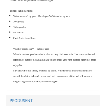
-Merke: Whistler sportswear™ – outdoor gear
Teknisk sammensetning:
70% merino ull og garn i blandingen 50/50 merino og akryl
10% nylon
15% spandex
5% elastan
Farge Sort, grå og lime
Whistler sportswear™ – outdoor gear
Whistler outdoor gear has what it takes to carry life's essentials. Use our expertise and
selection of outdoor clothing and gear to help make your next outdoor experience more
enjoyable.
Say farewell to old lumpy, bunched up socks. Whistler socks deliver unsurpassable
warmth for alpine, telemark, snowboard and cross-country skiing and will ensure a
long-lasting friendship with your outdoor gear.
PRODUSENT