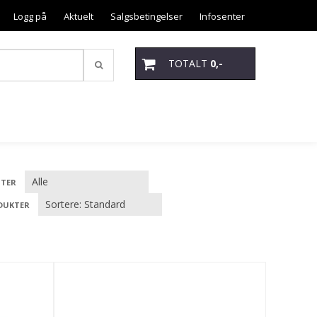
Logg på
Aktuelt
Salgsbetingelser
Infosenter
TOTALT
0,-
TER
DUKTER