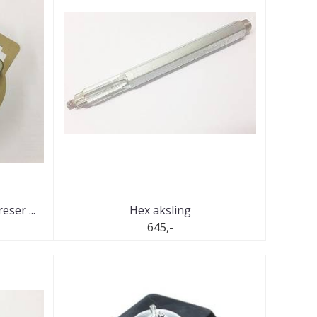
ser ...
Hex aksling
645,-