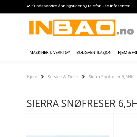
Kundeservice åpningstider og telefon - se infosenter
MASKINER & VERKTØY
BOLIGVENTILASJON
HJEM & FR
Hjem
Service & Deler
Sierra Snøfreser 6,5HK
SIERRA SNØFRESER 6,5