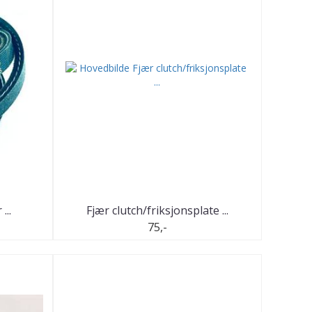
...
Fjær clutch/friksjonsplate ...
75,-