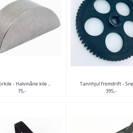
rkile - Halvmåne kile ...
Tannhjul fremdrift - Sn
75,-
395,-