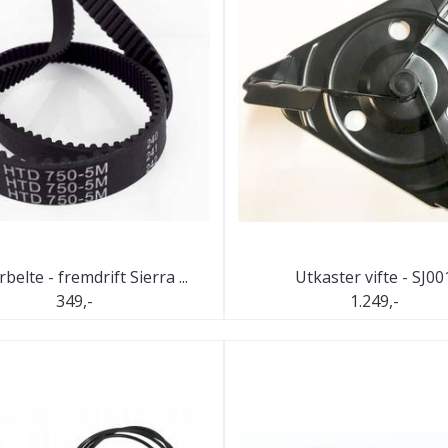
belte - fremdrift Sierra ...
Utkaster vifte - SJ00
349,-
1.249,-