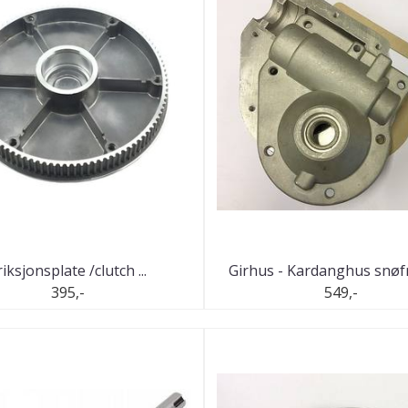
riksjonsplate /clutch ...
Girhus - Kardanghus snøfre
395,-
549,-