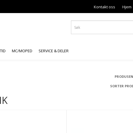
Kontakt oss
Hjem
ITID
MC/MOPED
SERVICE & DELER
PRODUSEN
SORTER PRO
HK