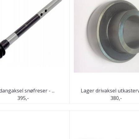
dangaksel snøfreser - ...
Lager drivaksel utkastervif
395,-
380,-