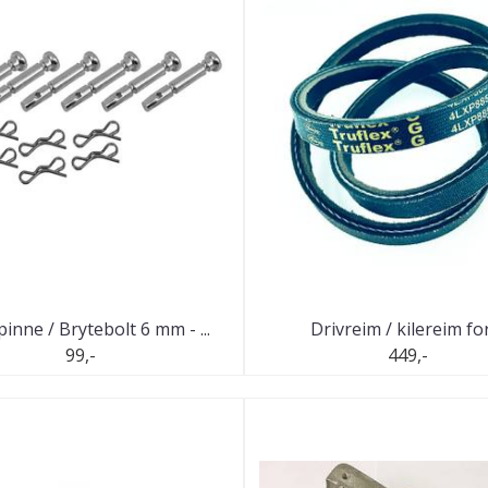
inne / Brytebolt 6 mm - ...
Drivreim / kilereim for 
99,-
449,-