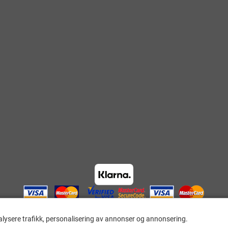
alysere trafikk, personalisering av annonser og annonsering.
alysere trafikk, personalisering av annonser og annonsering.