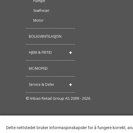
Pumpe
Snøfreser
Motor
BOLIGVENTILASJON
HJEM & FRITID
MC/MOPED
Service & Deler
© Inbao Retail Group AS 2009 - 2026
Dette nettstedet bruker informasjonskapsler for å fungere korrekt, an
Dette nettstedet bruker informasjonskapsler for å fungere korrekt, an