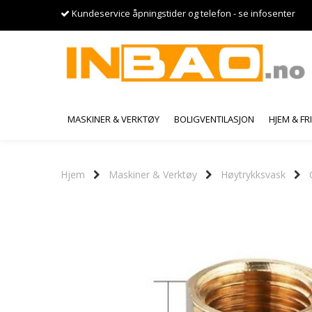
Kundeservice åpningstider og telefon - se infosenter
MASKINER & VERKTØY
BOLIGVENTILASJON
HJEM & FR
Hjem
Maskiner & Verktøy
Høytrykksvask