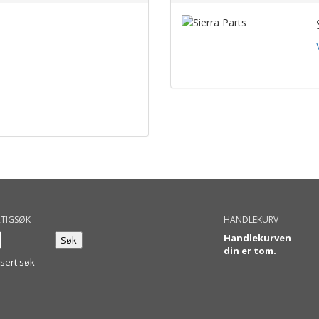
TIGSØK
HANDLEKURV
Handlekurven
din er tom.
sert søk