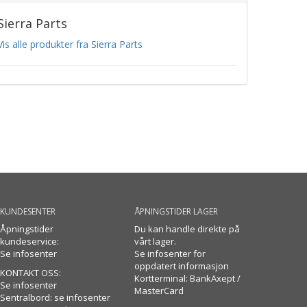
Sierra Parts
Vis alle produkter fra Sierra Parts
KUNDESENTER
ÅPNINGSTIDER LAGER
Åpningstider
Du kan handle direkte på
kundeservice:
vårt lager.
Se infosenter
Se infosenter for
oppdatert informasjon
KONTAKT OSS:
Kortterminal: BankAxept /
Se infosenter
MasterCard
Sentralbord: se infosenter