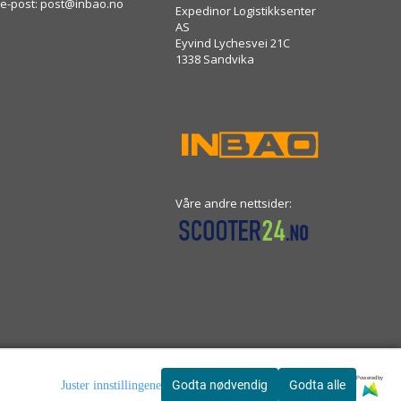
e-post:
post@inbao.no
Expedinor Logistikksenter
AS
Eyvind Lychesvei 21C
1338 Sandvika
Våre andre nettsider:
Powered by
Powered by
Godta nødvendig
Godta nødvendig
Godta alle
Godta alle
Juster innstillingene
Juster innstillingene