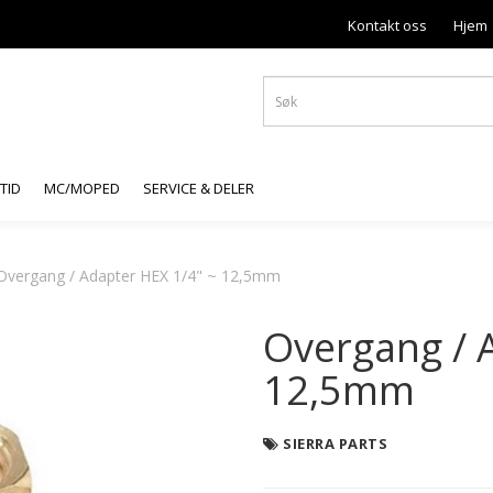
Kontakt oss
Hjem
ITID
MC/MOPED
SERVICE & DELER
Overgang / Adapter HEX 1/4" ~ 12,5mm
Overgang / 
12,5mm
SIERRA PARTS