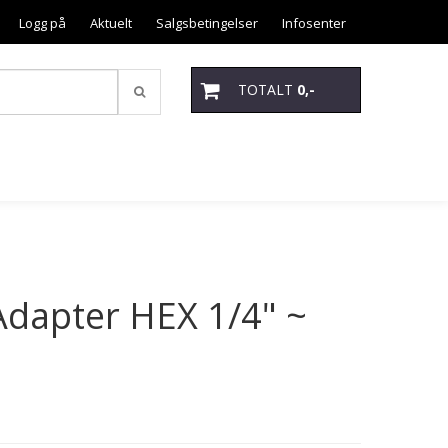
Logg på
Aktuelt
Salgsbetingelser
Infosenter
TOTALT
0,-
Adapter HEX 1/4" ~