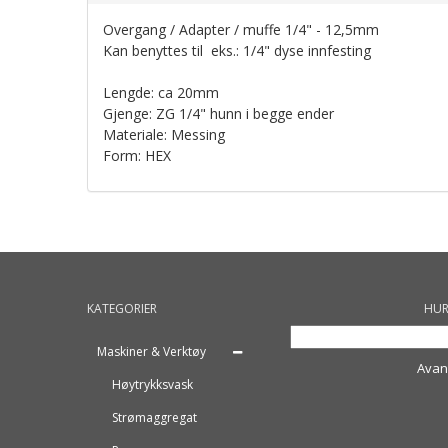
Overgang / Adapter / muffe 1/4" - 12,5mm
Kan benyttes til eks.: 1/4" dyse innfesting
Lengde: ca 20mm
Gjenge: ZG 1/4" hunn i begge ender
Materiale: Messing
Form: HEX
KATEGORIER
HUR
Maskiner & Verktøy
Avan
Høytrykksvask
Strømaggregat