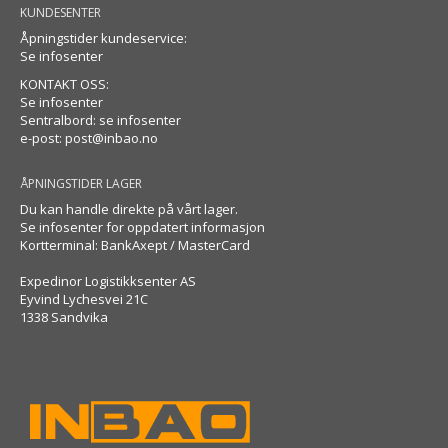
KUNDESENTER
Åpningstider kundeservice:
Se infosenter
KONTAKT OSS:
Se infosenter
Sentralbord: se infosenter
e-post:
post@inbao.no
ÅPNINGSTIDER LAGER
Du kan handle direkte på vårt lager.
Se infosenter for oppdatert informasjon
Kortterminal: BankAxept / MasterCard
Expedinor Logistikksenter AS
Eyvind Lychesvei 21C
1338 Sandvika