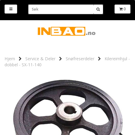
0
Hjem
Service & Deler
Snøfreserdeler
Kilereimhjul -
dobbel - SX-11-140