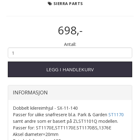
SIERRA PARTS
698,-
Antall:
LEGG I HANDLEKURV
INFORMASJON
Dobbelt kilereimhjul - SX-11-140
Passer for ulike snøfresere bl.a. Park & Garden
ST1170
samt andre som er basert på ZLST1101Q modellen.
Passer for: ST1170E,STT1170E.ST1170BS,1376Е
Aksel diameter=20mm