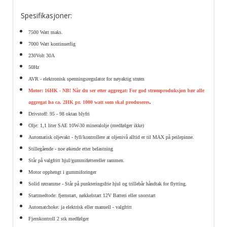
Spesifikasjoner:
7500 Watt maks.
7000 Watt kontinuerlig
230Volt 30A
50Hz
AVR - elektronisk spenningsregulator for nøyaktig strøm
Motor:
16HK - NB! Når du ser etter aggregat: For god strømproduksjon bør alle
aggregat ha ca. 2HK pr. 1000 watt som skal produseres
.
Drivstoff: 95 - 98 oktan blyfri
Olje: 1,1 liter SAE 10W-30 mineralolje (medfølger ikke)
Automatisk oljevakt - fyll/kontrollere at oljenivå alltid er til MAX på peilepinne.
Stillegående - noe økende etter belastning
Står på valgfritt hjul/gummiføttereller rammen.
Motor opphengt i gummiforinger
Solid rørramme - Står på punkteringsfrie hjul og trillebår håndtak for flytting.
Startmedtode: fjernstart, nøkkelstart 12V Batteri eller snorstart
Automatchoke: ja elektrisk eller manuell - valgfritt
Fjernkontroll 2 stk medfølger