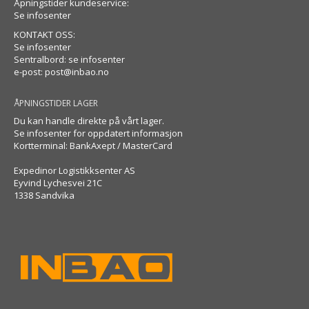
Åpningstider kundeservice:
Se infosenter
KONTAKT OSS:
Se infosenter
Sentralbord: se infosenter
e-post:
post@inbao.no
ÅPNINGSTIDER LAGER
Du kan handle direkte på vårt lager.
Se infosenter for oppdatert informasjon
Kortterminal: BankAxept / MasterCard
Expedinor Logistikksenter AS
Eyvind Lychesvei 21C
1338 Sandvika