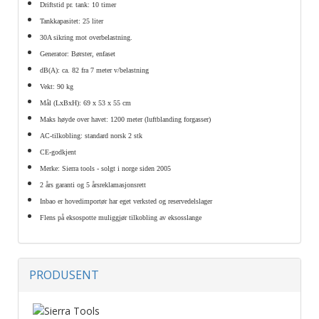
Driftstid pr. tank: 10 timer
Tankkapasitet: 25 liter
30A sikring mot overbelastning.
Generator: Børster, enfaset
dB(A): ca. 82 fra 7 meter v/belastning
Vekt: 90 kg
Mål (LxBxH): 69 x 53 x 55 cm
Maks høyde over havet: 1200 meter (luftblanding forgasser)
AC-tilkobling: standard norsk 2 stk
CE-godkjent
Merke: Sierra tools - solgt i norge siden 2005
2 års garanti og 5 årsreklamasjonsrett
Inbao er hovedimportør har eget verksted og reservedelslager
Flens på eksospotte muliggjør tilkobling av eksosslange
PRODUSENT