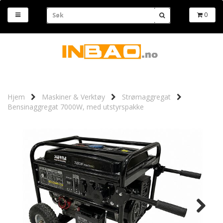
0
Hjem
Maskiner & Verktøy
Strømaggregat
Bensinaggregat 7000W, med utstyrspakke
Next