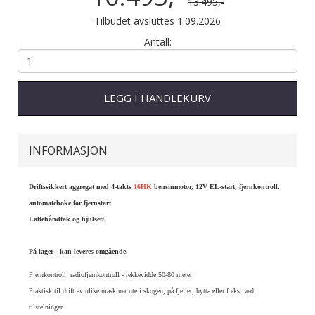
13.495,-
Tilbudet avsluttes 1.09.2026
Antall:
LEGG I HANDLEKURV
INFORMASJON
Driftssikkert aggregat med 4-takts
16HK
bensinmotor, 12V EL-start, fjernkontroll,
automatchoke for fjernstart
Løftehåndtak og hjulsett.
På lager - kan leveres omgående.
Fjernkontroll: radiofjernkontroll - rekkevidde 50-80 meter
Praktisk til drift av ulike maskiner ute i skogen, på fjellet, hytta eller f.eks. ved
tilstelninger.