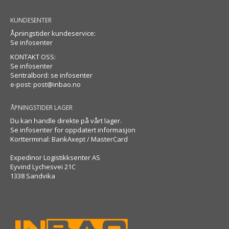
KUNDESENTER
Åpningstider kundeservice:
Se infosenter
KONTAKT OSS:
Se infosenter
Sentralbord: se infosenter
e-post:
post@inbao.no
ÅPNINGSTIDER LAGER
Du kan handle direkte på vårt lager.
Se infosenter for oppdatert informasjon
Kortterminal: BankAxept / MasterCard
Expedinor Logistikksenter AS
Eyvind Lychesvei 21C
1338 Sandvika