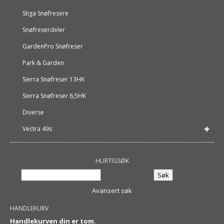
Stiga Snøfresere
Snøfreserdeler
GardenPro Snøfreser
Park & Garden
Sierra Snøfreser 13HK
Sierra Snøfreser 6,5HK
Diverse
Vectra 49s
HURTIGSØK
Avansert søk
HANDLEKURV
Handlekurven din er tom.