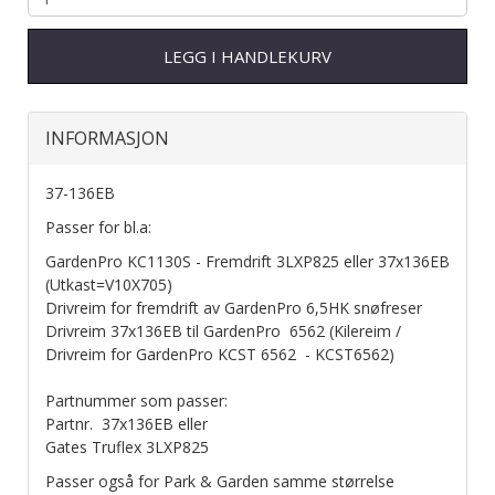
LEGG I HANDLEKURV
INFORMASJON
37-136EB
Passer for bl.a:
GardenPro KC1130S - Fremdrift 3LXP825 eller 37x136EB
(Utkast=V10X705)
Drivreim for fremdrift av GardenPro 6,5HK snøfreser
Drivreim 37x136EB til GardenPro 6562 (Kilereim /
Drivreim for GardenPro KCST 6562 - KCST6562)
Partnummer som passer:
Partnr. 37x136EB eller
Gates Truflex 3LXP825
Passer også for Park & Garden samme størrelse