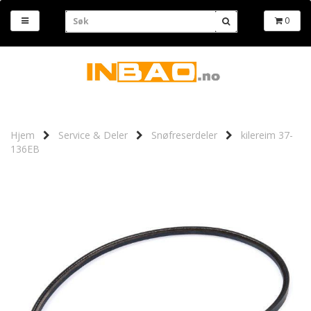
0
Hjem
Service & Deler
Snøfreserdeler
kilereim 37-
136EB